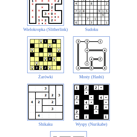
Wielokropka (Slitherlink)
Sudoku
Żarówki
Mosty (Hashi)
Shikaku
Wyspy (Nurikabe)