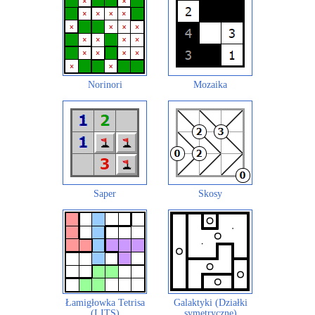
Norinori
Mozaika
Saper
Skosy
Łamigłowka Tetrisa
Galaktyki (Działki
(LITS)
symetryczne)