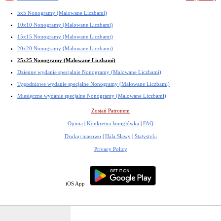
5x5 Nonogramy (Malowane Liczbami)
10x10 Nonogramy (Malowane Liczbami)
15x15 Nonogramy (Malowane Liczbami)
20x20 Nonogramy (Malowane Liczbami)
25x25 Nonogramy (Malowane Liczbami)
Dzienne wydanie specjalnie Nonogramy (Malowane Liczbami)
Tygodniowe wydanie specjalne Nonogramy (Malowane Liczbami)
Miesięczne wydanie specjalne Nonogramy (Malowane Liczbami)
Zostań Patronem
Opinia
|
Konkretna łamigłówka
|
FAQ
Drukuj masowo
|
Hala Sławy
|
Statystyki
Privacy Policy
iOS App