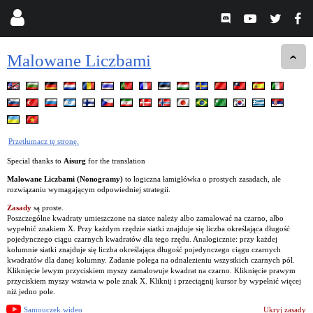
Malowane Liczbami
Przetłumacz tę stronę.
Special thanks to
Aisurg
for the translation
Malowane Liczbami (Nonogramy)
to logiczna łamigłówka o prostych zasadach, ale
rozwiązaniu wymagającym odpowiedniej strategii.
Zasady
są proste.
Poszczególne kwadraty umieszczone na siatce należy albo zamalować na czarno, albo
wypełnić znakiem X. Przy każdym rzędzie siatki znajduje się liczba określająca długość
pojedynczego ciągu czarnych kwadratów dla tego rzędu. Analogicznie: przy każdej
kolumnie siatki znajduje się liczba określająca długość pojedynczego ciągu czarnych
kwadratów dla danej kolumny. Zadanie polega na odnalezieniu wszystkich czarnych pól.
Kliknięcie lewym przyciskiem myszy zamalowuje kwadrat na czarno. Kliknięcie prawym
przyciskiem myszy wstawia w pole znak X. Kliknij i przeciągnij kursor by wypełnić więcej
niż jedno pole.
Samouczek wideo
Ukryj zasady