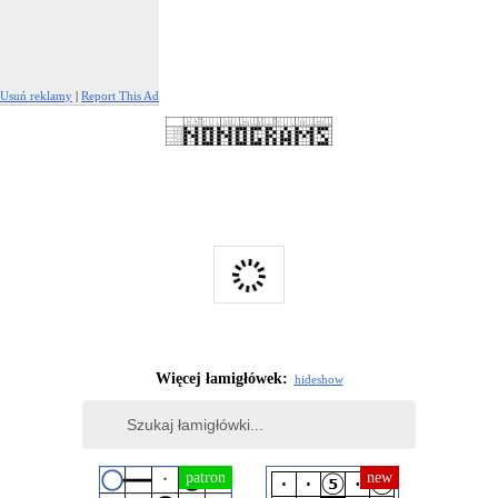
Usuń reklamy
|
Report This Ad
Więcej łamigłówek:
hide
show