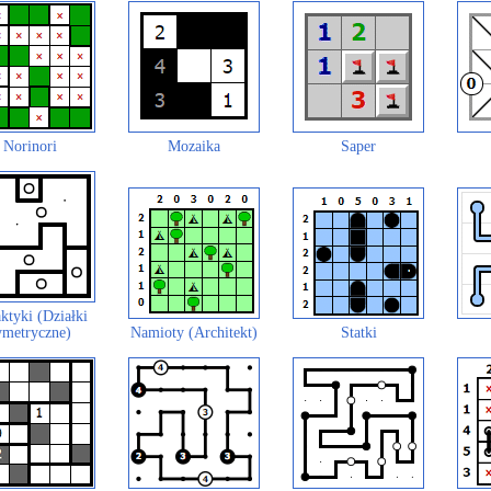
Norinori
Mozaika
Saper
ktyki (Działki
ymetryczne)
Namioty (Architekt)
Statki