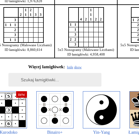
ID łamigłówki: 1,976,828
1
2
1
2
1
1
3
3
1
4
2
1
2
2
3
1
1
1
1
1
1
1
2
3
3
2
2
1
1
3
5 Nonogramy (Malowane Liczbami)
5x5 Nonogr
ID łamigłówki: 8,860,614
5x5 Nonogramy (Malowane Liczbami)
ID ła
ID łamigłówki: 4,958,408
Więcej łamigłówek:
hide
show
Kurodoko
Binairo+
Yin-Yang
Łamig