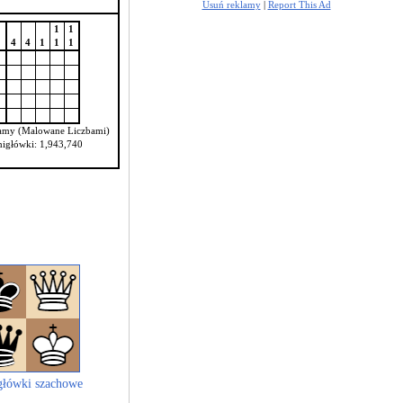
Usuń reklamy
|
Report This Ad
1
1
4
4
1
1
1
2
2
2
2
4
amy (Malowane Liczbami)
migłówki: 1,943,740
łówki szachowe