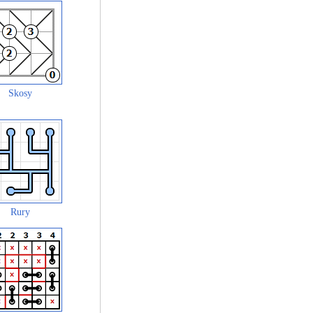
Skosy
Rury