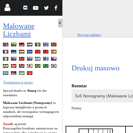
Malowane
Liczbami
Przypnij reklamy
Drukuj masowo
Przetłumacz tę stronę.
Rozmiar
Special thanks to
Aisurg
for the
translation
Malowane Liczbami (Nonogramy)
to
logiczna łamigłówka o prostych
Drukuj
zasadach, ale rozwiązaniu wymagającym
odpowiedniej strategii.
Zasady
są proste.
Poszczególne kwadraty umieszczone na
2
siatce należy albo zamalować na czarno,