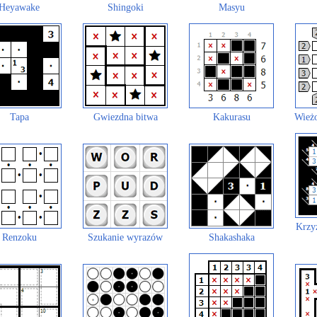
Heyawake
Shingoki
Masyu
Tapa
Gwiezdna bitwa
Kakurasu
Wieżo
Krzy
Renzoku
Szukanie wyrazów
Shakashaka