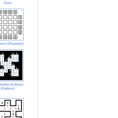
Szwy
wce (Piramidy)
żówka liczbowa
(Kakuro)