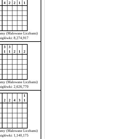
4
2
2
1
1
4
3
1
2
2
amy (Malowane Liczbami)
migłówki: 8,274,917
3
3
1
1
2
1
2
3
3
2
1
2
amy (Malowane Liczbami)
migłówki: 2,626,770
1
2
2
4
3
1
1
3
3
2
2
amy (Malowane Liczbami)
migłówki: 1,140,175