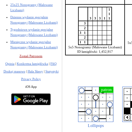
25x25 Nonogramy (Malowane
1
Liczbami)
1
Dzienne wydanie specjalnie
3
3
3
1
1
Nonogramy (Malowane Liczbami)
3
2
Tygodniowe wydanie specjalne
3
1
Nonogramy (Malowane Liczbami)
2
Miesięczne wydanie specjalne
1
1
5x
Nonogramy (Malowane Liczbami)
5x5 Nonogramy (Malowane Liczbami)
ID łamigłówki: 1,452,917
Zostań Patronem
Opinia
|
Konkretna łamigłówka
|
FAQ
Drukuj masowo
|
Hala Sławy
|
Statystyki
Privacy Policy
iOS App
Lollipops