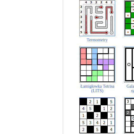
Termometry
Łamigłowka Tetrisa
Gala
(LITS)
s