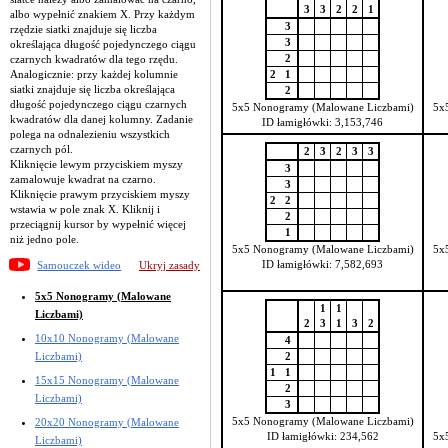
3
3
2
2
1
albo wypełnić znakiem X. Przy każdym
3
rzędzie siatki znajduje się liczba
3
określająca długość pojedynczego ciągu
2
czarnych kwadratów dla tego rzędu.
Analogicznie: przy każdej kolumnie
2
1
siatki znajduje się liczba określająca
2
długość pojedynczego ciągu czarnych
5x5 Nonogramy (Malowane Liczbami)
5x
kwadratów dla danej kolumny. Zadanie
ID łamigłówki: 3,153,746
polega na odnalezieniu wszystkich
czarnych pól.
2
3
2
3
3
Kliknięcie lewym przyciskiem myszy
3
zamalowuje kwadrat na czarno.
3
Kliknięcie prawym przyciskiem myszy
2
2
wstawia w pole znak X. Kliknij i
2
przeciągnij kursor by wypełnić więcej
1
niż jedno pole.
5x5 Nonogramy (Malowane Liczbami)
5x
ID łamigłówki: 7,582,693
Samouczek wideo
Ukryj zasady
5x5 Nonogramy (Malowane
1
1
Liczbami)
2
3
1
3
2
10x10 Nonogramy (Malowane
4
Liczbami)
2
1
1
15x15 Nonogramy (Malowane
2
Liczbami)
3
5x5 Nonogramy (Malowane Liczbami)
20x20 Nonogramy (Malowane
ID łamigłówki: 234,562
5x
Liczbami)