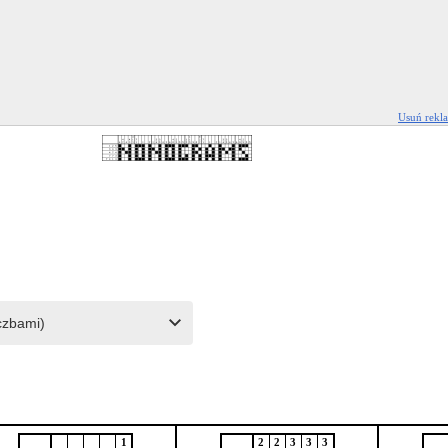
Usuń rekl
1
2
2
3
3
3