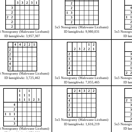
3
3
2
3
1
2
3
2
2
1
3
2
2
1
3
2
2
2
5x5 Nonogramy (Malowane Liczbami)
5 Nonogramy (Malowane Liczbami)
ID łamigłówki: 9,980,031
5x5 Nonogr
ID łamigłówki: 3,957,307
ID ła
4
4
2
2
1
1
2
2
3
2
2
1
2
2
2
1
3
2
4
4
2
4
2
5 Nonogramy (Malowane Liczbami)
ID łamigłówki: 3,725,462
5x5 Nonogramy (Malowane Liczbami)
5x5 Nonogr
ID łamigłówki: 7,055,465
ID ła
1
1
2
4
3
2
2
1
1
1
4
1
1
1
2
3
2
4
4
2
2
2
1
1
1
1
1
5x5 Nonogramy (Malowane Liczbami)
3
ID łamigłówki: 1,616,219
5x5 Nonogr
5 Nonogramy (Malowane Liczbami)
ID ła